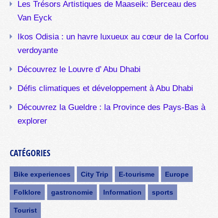
Les Trésors Artistiques de Maaseik: Berceau des
Van Eyck
Ikos Odisia : un havre luxueux au cœur de la Corfou
verdoyante
Découvrez le Louvre d’ Abu Dhabi
Défis climatiques et développement à Abu Dhabi
Découvrez la Gueldre : la Province des Pays-Bas à
explorer
CATÉGORIES
Bike experiences
City Trip
E-tourisme
Europe
Folklore
gastronomie
Information
sports
Tourist