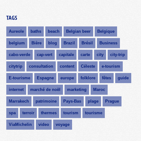
TAGS
Aureole
baths
beach
Belgian beer
Belgique
belgium
Bière
blog
Brazil
Brésil
Business
cabo-verde
cap-vert
capitale
carte
city
city-trip
citytrip
consultation
content
Céleste
e-tourism
E-tourisme
Espagne
europe
folklore
fêtes
guide
internet
marché de noël
marketing
Maroc
Marrakech
patrimoine
Pays-Bas
plage
Prague
spa
terroir
thermes
tourism
tourisme
ViaMichelin
video
voyage