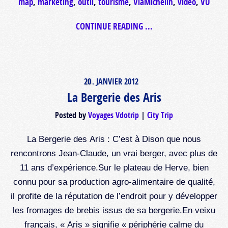
map
,
marketing
,
outil
,
tourisme
,
ViaMichelin
,
video
,
VU
CONTINUE READING ...
20
JANVIER
2012
.
La Bergerie des Aris
Posted by
Voyages Vdotrip
City Trip
La Bergerie des Aris : C’est à Dison que nous
rencontrons Jean-Claude, un vrai berger, avec plus de
11 ans d’expérience.Sur le plateau de Herve, bien
connu pour sa production agro-alimentaire de qualité,
il profite de la réputation de l’endroit pour y développer
les fromages de brebis issus de sa bergerie.En veixu
français, « Aris » signifie « périphérie calme du