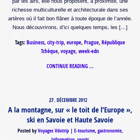
par les airs, elle nous proposent, à proximité, une
richesse multiculturelle et architecturale dans ses
artères où il fait bon flâner à toute époque de l’année.
Nous découvrirons, d’ici quelques temps, les […]
Tags:
Business
,
city-trip
,
europe
,
Prague
,
République
Tchèque
,
voyage
,
week-edn
CONTINUE READING ...
27
DÉCEMBRE
2012
.
A la montagne, sur « le toit de l’Europe »,
ski en Savoie et Haute Savoie
Posted by
Voyages Vdotrip
E-tourisme
,
gastronomie
,
Information
,
sports