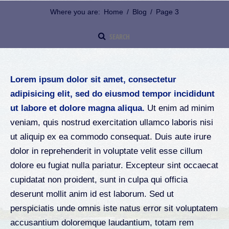
Where you are:
Home
/
Blog
/
Page 3
Lorem ipsum dolor sit amet, consectetur
adipisicing elit, sed do eiusmod tempor incididunt
ut labore et dolore magna aliqua.
Ut enim ad minim
veniam, quis nostrud exercitation ullamco laboris nisi
ut aliquip ex ea commodo consequat. Duis aute irure
dolor in reprehenderit in voluptate velit esse cillum
dolore eu fugiat nulla pariatur. Excepteur sint occaecat
cupidatat non proident, sunt in culpa qui officia
deserunt mollit anim id est laborum. Sed ut
perspiciatis unde omnis iste natus error sit voluptatem
accusantium doloremque laudantium, totam rem