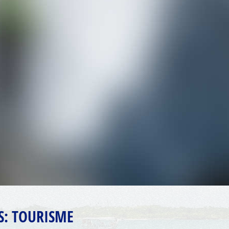
S:
TOURISME