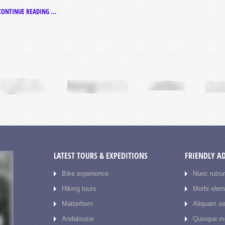
CONTINUE READING ...
LATEST TOURS & EXPEDITIONS
FRIENDLY A
Bike experience
Nunc rutru
Hiking tours
Morbi ele
Matterhorn
Aliquam se
Andalousie
Quisque mo