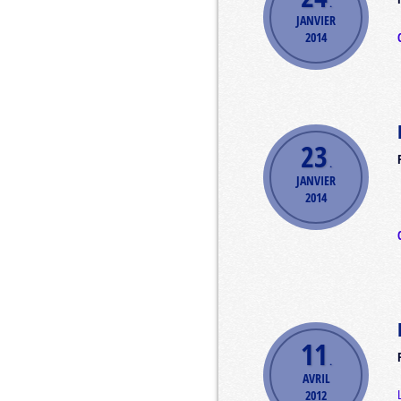
.
JANVIER
2014
23
.
JANVIER
2014
11
.
AVRIL
2012