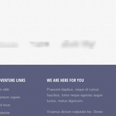
DVENTURE LINKS
WE ARE HERE FOR YOU
m nibh
Praesent dapibus, neque id cursus
faucibus, tortor neque egestas augue
mentum sapien
luctus, metus dignissim.
d risus
Vivamus dictum vulputate leo. Donec
lestie