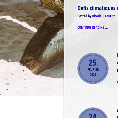
Défis climatiques
Posted by
Bicode
Tourist
CONTINUE READING ...
25
.
FÉVRIER
2025
24