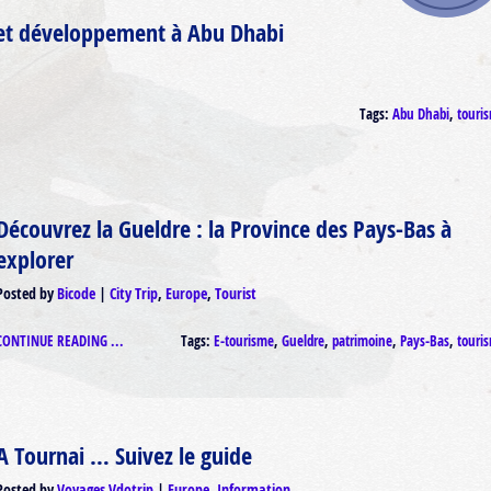
 et développement à Abu Dhabi
Tags:
Abu Dhabi
,
touri
Découvrez la Gueldre : la Province des Pays-Bas à
explorer
Posted by
Bicode
City Trip
,
Europe
,
Tourist
CONTINUE READING ...
Tags:
E-tourisme
,
Gueldre
,
patrimoine
,
Pays-Bas
,
touri
A Tournai … Suivez le guide
Posted by
Voyages Vdotrip
Europe
,
Information