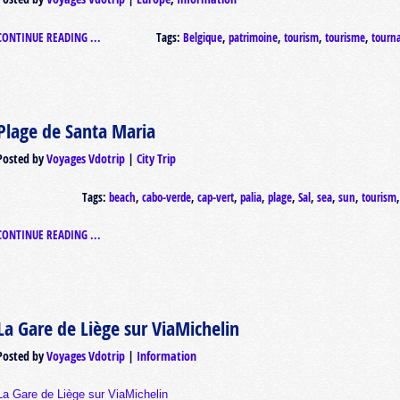
CONTINUE READING ...
Tags:
Belgique
,
patrimoine
,
tourism
,
tourisme
,
tourna
Plage de Santa Maria
Posted by
Voyages Vdotrip
City Trip
Tags:
beach
,
cabo-verde
,
cap-vert
,
palia
,
plage
,
Sal
,
sea
,
sun
,
tourism
CONTINUE READING ...
La Gare de Liège sur ViaMichelin
Posted by
Voyages Vdotrip
Information
La Gare de Liège sur ViaMichelin