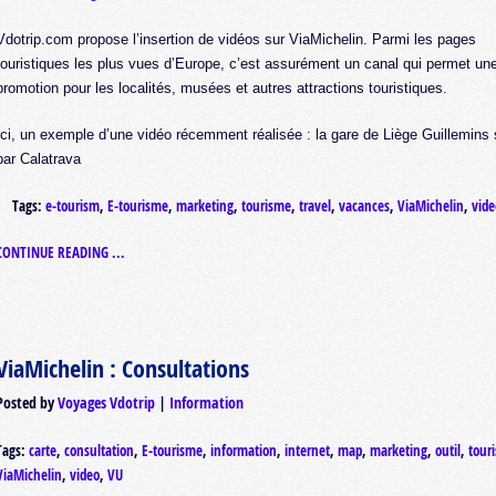
Vdotrip.com propose l’insertion de vidéos sur ViaMichelin. Parmi les pages
touristiques les plus vues d’Europe, c’est assurément un canal qui permet une
promotion pour les localités, musées et autres attractions touristiques.
Ici, un exemple d’une vidéo récemment réalisée : la gare de Liège Guillemins
par Calatrava
Tags:
e-tourism
,
E-tourisme
,
marketing
,
tourisme
,
travel
,
vacances
,
ViaMichelin
,
vide
CONTINUE READING ...
ViaMichelin : Consultations
Posted by
Voyages Vdotrip
Information
Tags:
carte
,
consultation
,
E-tourisme
,
information
,
internet
,
map
,
marketing
,
outil
,
tour
ViaMichelin
,
video
,
VU