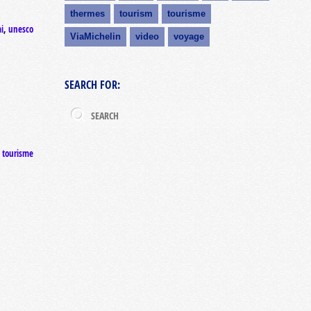
thermes
tourism
tourisme
i
,
unesco
ViaMichelin
video
voyage
SEARCH FOR:
,
tourisme