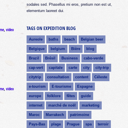
sodales sed. Phasellus mi eros, pretium non est ut,
elementum laoreet dui.
TAGS ON EXPEDITION BLOG
sme
,
video
Aureole
baths
beach
Belgian beer
Belgique
belgium
Bière
blog
Brazil
Brésil
Business
cabo-verde
cap-vert
capitale
carte
city
city-trip
citytrip
consultation
content
Céleste
e-tourism
E-tourisme
Espagne
sme
,
video
europe
folklore
fêtes
guide
internet
marché de noël
marketing
Maroc
Marrakech
patrimoine
Pays-Bas
plage
Prague
spa
terroir