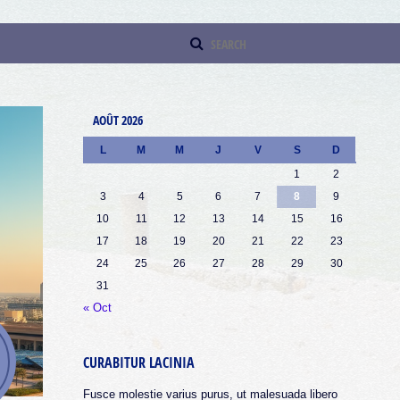
AOÛT 2026
L
M
M
J
V
S
D
1
2
3
4
5
6
7
8
9
10
11
12
13
14
15
16
17
18
19
20
21
22
23
24
25
26
27
28
29
30
31
« Oct
CURABITUR LACINIA
Fusce molestie varius purus, ut malesuada libero