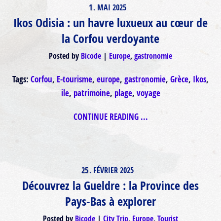
1
MAI
2025
.
Ikos Odisia : un havre luxueux au cœur de
la Corfou verdoyante
Posted by
Bicode
Europe
,
gastronomie
Tags:
Corfou
,
E-tourisme
,
europe
,
gastronomie
,
Grèce
,
Ikos
,
ile
,
patrimoine
,
plage
,
voyage
CONTINUE READING ...
25
FÉVRIER
2025
.
Découvrez la Gueldre : la Province des
Pays-Bas à explorer
Posted by
Bicode
City Trip
,
Europe
,
Tourist