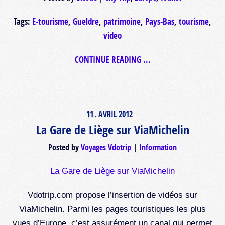
Tags:
E-tourisme
,
Gueldre
,
patrimoine
,
Pays-Bas
,
tourisme
,
video
CONTINUE READING ...
11
AVRIL
2012
.
La Gare de Liège sur ViaMichelin
Posted by
Voyages Vdotrip
Information
La Gare de Liège sur ViaMichelin
Vdotrip.com propose l’insertion de vidéos sur
ViaMichelin. Parmi les pages touristiques les plus
vues d’Europe, c’est assurément un canal qui permet