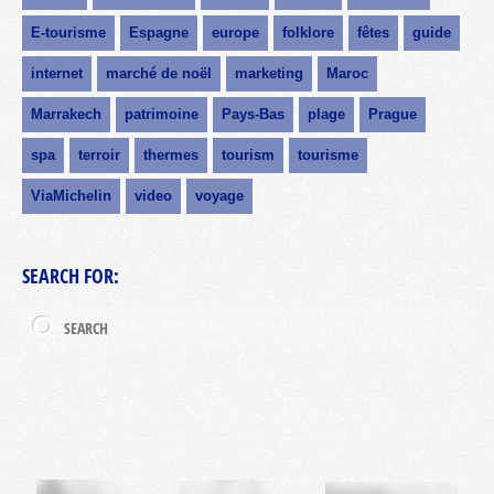
E-tourisme
Espagne
europe
folklore
fêtes
guide
internet
marché de noël
marketing
Maroc
Marrakech
patrimoine
Pays-Bas
plage
Prague
spa
terroir
thermes
tourism
tourisme
ViaMichelin
video
voyage
SEARCH FOR: