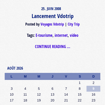
25
JUIN
2008
.
Lancement Vdotrip
Posted by
Voyages Vdotrip
City Trip
Tags:
E-tourisme
,
internet
,
video
CONTINUE READING ...
AOÛT 2026
L
M
M
J
V
S
D
1
2
3
4
5
6
7
8
9
10
11
12
13
14
15
16
17
18
19
20
21
22
23