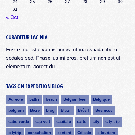
24
25
26
27
28
29
30
31
« Oct
CURABITUR LACINIA
Fusce molestie varius purus, ut malesuada libero
sodales sed. Phasellus mi eros, pretium non est ut,
elementum laoreet dui.
TAGS ON EXPEDITION BLOG
Aureole
baths
beach
Belgian beer
Belgique
belgium
Bière
blog
Brazil
Brésil
Business
cabo-verde
cap-vert
capitale
carte
city
city-trip
citytrip
consultation
content
Céleste
e-tourism