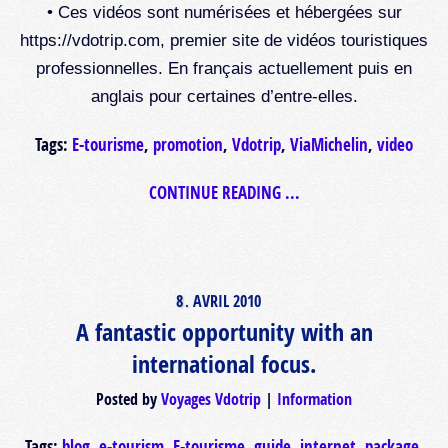
• Ces vidéos sont numérisées et hébergées sur
https://vdotrip.com, premier site de vidéos touristiques
professionnelles. En français actuellement puis en
anglais pour certaines d’entre-elles.
Tags:
E-tourisme
,
promotion
,
Vdotrip
,
ViaMichelin
,
video
CONTINUE READING ...
8
AVRIL
2010
.
A fantastic opportunity with an
international focus.
Posted by
Voyages Vdotrip
Information
Tags:
blog
,
e-tourism
,
E-tourisme
,
guide
,
internet
,
package
,