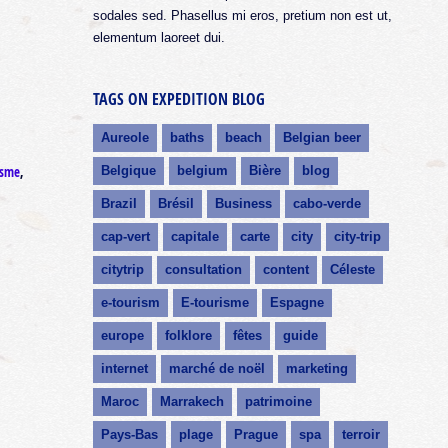
sodales sed. Phasellus mi eros, pretium non est ut,
elementum laoreet dui.
TAGS ON EXPEDITION BLOG
Aureole
baths
beach
Belgian beer
isme
,
Belgique
belgium
Bière
blog
Brazil
Brésil
Business
cabo-verde
cap-vert
capitale
carte
city
city-trip
citytrip
consultation
content
Céleste
e-tourism
E-tourisme
Espagne
europe
folklore
fêtes
guide
internet
marché de noël
marketing
Maroc
Marrakech
patrimoine
Pays-Bas
plage
Prague
spa
terroir