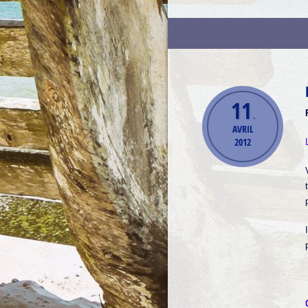
11
.
AVRIL
2012