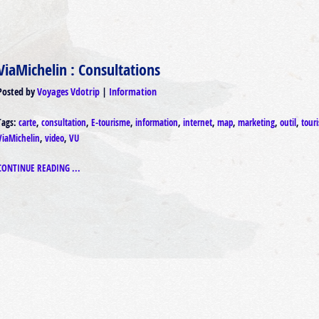
ViaMichelin : Consultations
Posted by
Voyages Vdotrip
Information
Tags:
carte
,
consultation
,
E-tourisme
,
information
,
internet
,
map
,
marketing
,
outil
,
tour
ViaMichelin
,
video
,
VU
CONTINUE READING ...