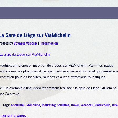
La Gare de Liège sur ViaMichelin
Posted by
Voyages Vdotrip
Information
La Gare de Liège sur ViaMichelin
Vdotrip.com propose l’insertion de vidéos sur ViaMichelin. Parmi les pages
touristiques les plus vues d’Europe, c’est assurément un canal qui permet une
promotion pour les localités, musées et autres attractions touristiques.
Ici, un exemple d’une vidéo récemment réalisée : la gare de Liège Guillemins
par Calatrava
Tags:
e-tourism
,
E-tourisme
,
marketing
,
tourisme
,
travel
,
vacances
,
ViaMichelin
,
vide
CONTINUE READING ...