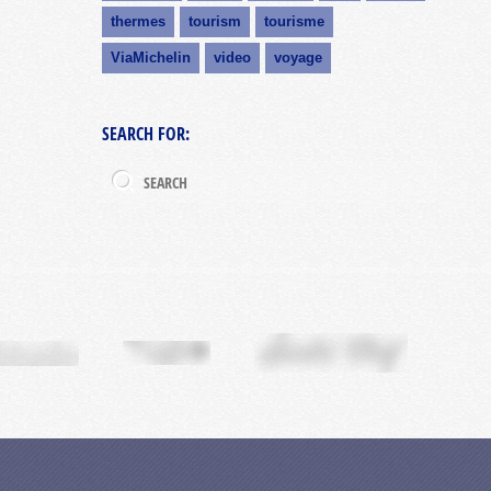
thermes
tourism
tourisme
ViaMichelin
video
voyage
SEARCH FOR: