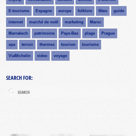
E-tourisme
Espagne
europe
folklore
fêtes
guide
internet
marché de noël
marketing
Maroc
Marrakech
patrimoine
Pays-Bas
plage
Prague
spa
terroir
thermes
tourism
tourisme
ViaMichelin
video
voyage
SEARCH FOR: