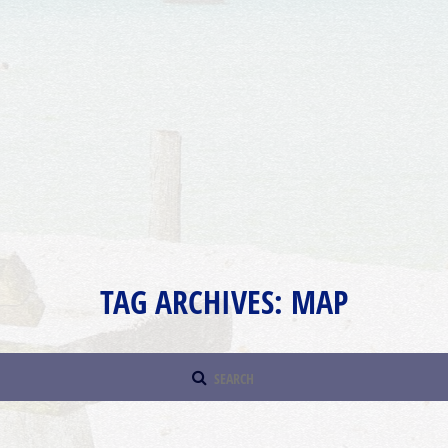
L'image peut être protégée par des droits d'auteur
Conditions d'utilisation
Sed quis posuere nisi. Mauris ut ligula vitae ex imperdiet laoreet.
Maecenas nec mollis quam. Mauris vel aliquam lorem, sed
congue diam. Cras rutrum fermentum sollicitudin. Sed euismod,
sem sit amet ultrices lacinia, enim felis pellentesque mauris, a
hendrerit lorem ligula sed elit. Maecenas eu ornare tellus. Morbi
vitae erat tellus. Phasellus vitae ipsum vitae risus feugiat
dignissim et vitae nibh. Nullam placerat, enim a interdum
fringilla, nibh felis sodales sapien, at consequat ipsum eros et
massa.
TAG ARCHIVES:
MAP
READ MORE