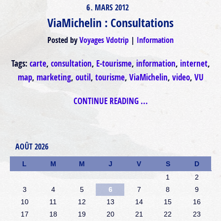
6
MARS
2012
.
ViaMichelin : Consultations
Posted by
Voyages Vdotrip
Information
Tags:
carte
,
consultation
,
E-tourisme
,
information
,
internet
,
map
,
marketing
,
outil
,
tourisme
,
ViaMichelin
,
video
,
VU
CONTINUE READING ...
AOÛT 2026
L
M
M
J
V
S
D
1
2
3
4
5
6
7
8
9
10
11
12
13
14
15
16
17
18
19
20
21
22
23