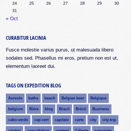
24
25
26
27
28
29
30
31
« Oct
CURABITUR LACINIA
Fusce molestie varius purus, ut malesuada libero
sodales sed. Phasellus mi eros, pretium non est ut,
elementum laoreet dui.
TAGS ON EXPEDITION BLOG
Aureole
baths
beach
Belgian beer
Belgique
belgium
Bière
blog
Brazil
Brésil
Business
cabo-verde
cap-vert
capitale
carte
city
city-trip
citytrip
consultation
content
Céleste
e-tourism