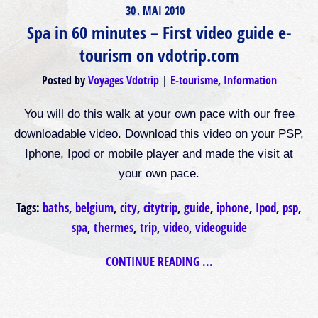
30
MAI
2010
.
Spa in 60 minutes – First video guide e-
tourism on vdotrip.com
Posted by
Voyages Vdotrip
E-tourisme
,
Information
You will do this walk at your own pace with our free
downloadable video. Download this video on your PSP,
Iphone, Ipod or mobile player and made the visit at
your own pace.
Tags:
baths
,
belgium
,
city
,
citytrip
,
guide
,
iphone
,
Ipod
,
psp
,
spa
,
thermes
,
trip
,
video
,
videoguide
CONTINUE READING ...