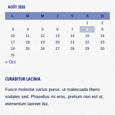
AOÛT 2026
L
M
M
J
V
S
D
1
2
3
4
5
6
7
8
9
10
11
12
13
14
15
16
17
18
19
20
21
22
23
24
25
26
27
28
29
30
31
« Oct
CURABITUR LACINIA
Fusce molestie varius purus, ut malesuada libero
sodales sed. Phasellus mi eros, pretium non est ut,
elementum laoreet dui.