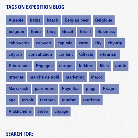
TAGS ON EXPEDITION BLOG
Aureole
baths
beach
Belgian beer
Belgique
belgium
Bière
blog
Brazil
Brésil
Business
cabo-verde
cap-vert
capitale
carte
city
city-trip
citytrip
consultation
content
Céleste
e-tourism
E-tourisme
Espagne
europe
folklore
fêtes
guide
internet
marché de noël
marketing
Maroc
Marrakech
patrimoine
Pays-Bas
plage
Prague
spa
terroir
thermes
tourism
tourisme
ViaMichelin
video
voyage
SEARCH FOR: