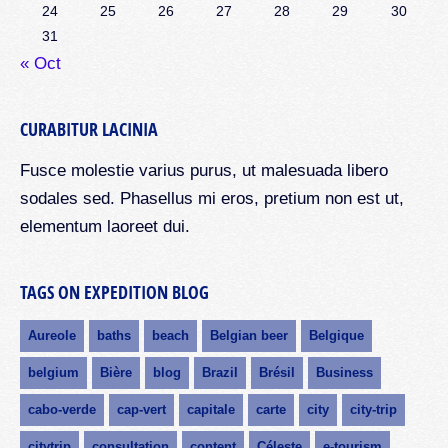
24
25
26
27
28
29
30
31
« Oct
CURABITUR LACINIA
Fusce molestie varius purus, ut malesuada libero
sodales sed. Phasellus mi eros, pretium non est ut,
elementum laoreet dui.
TAGS ON EXPEDITION BLOG
Aureole
baths
beach
Belgian beer
Belgique
belgium
Bière
blog
Brazil
Brésil
Business
cabo-verde
cap-vert
capitale
carte
city
city-trip
citytrip
consultation
content
Céleste
e-tourism