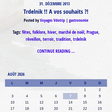
31
DÉCEMBRE
2013
.
Trdelnik !! A vos souhaits ?!
Posted by
Voyages Vdotrip
gastronomie
Tags:
fêtes
,
folklore
,
hiver
,
marché de noël
,
Prague
,
réveillon
,
terroir
,
tradition
,
trdelnik
CONTINUE READING ...
AOÛT 2026
L
M
M
J
V
S
D
1
2
3
4
5
6
7
8
9
10
11
12
13
14
15
16
17
18
19
20
21
22
23