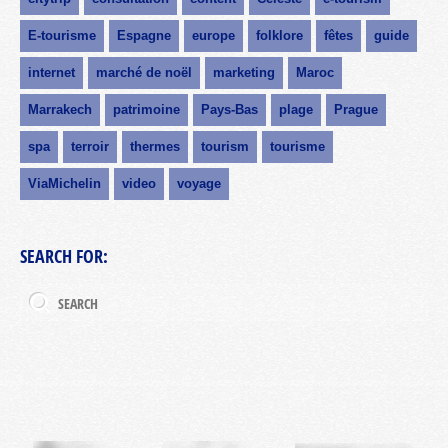
E-tourisme
Espagne
europe
folklore
fêtes
guide
internet
marché de noël
marketing
Maroc
Marrakech
patrimoine
Pays-Bas
plage
Prague
spa
terroir
thermes
tourism
tourisme
ViaMichelin
video
voyage
SEARCH FOR: