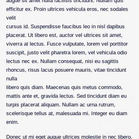
augue sit amet nulla facilisis tincidunt. Nullam quis
efficitur ex. Proin ultrices vehicula eros, nec sodales
velit
cursus id. Suspendisse faucibus leo in nisl dapibus
placerat. Ut libero est, auctor vel ultrices sit amet,
viverra at lectus. Fusce vulputate, lorem vel porttitor
suscipit, justo velit pharetra lorem, vel vehicula odio
lectus nec ex. Nullam consequat, nisi eu sagittis
rhoncus, risus lacus posuere mauris, vitae tincidunt
nulla
libero quis diam. Maecenas quis metus commodo,
mattis ante et, gravida lectus. Sed tincidunt diam eu
turpis placerat aliquam. Nullam ac urna rutrum,
scelerisque tellus at, malesuada mi. Integer eu diam
enim.
Donec ut mi eget augue ultrices molestie in nec libero.