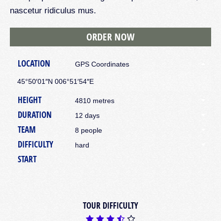
nascetur ridiculus mus.
ORDER NOW
LOCATION
GPS Coordinates
45°50′01″N 006°51′54″E
HEIGHT
4810 metres
DURATION
12 days
TEAM
8 people
DIFFICULTY
hard
START
TOUR DIFFICULTY