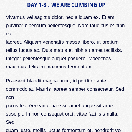
DAY 1-3 : WE ARE CLIMBING UP
Vivamus vel sagittis dolor, nec aliquam ex. Etiam
pulvinar bibendum pellentesque. Nam faucibus et nibh
eu
laoreet. Aliquam venenatis massa libero, ut pretium
tellus luctus ac. Duis mattis et nibh sit amet facilisis.
Integer pellentesque aliquet posuere. Maecenas
maximus, felis eu maximus fermentum.
Praesent blandit magna nunc, id porttitor ante
commodo at. Mauris laoreet semper consectetur. Sed
non
purus leo. Aenean ornare sit amet augue sit amet
suscipit. In non consequat orci, vitae facilisis nulla.
Sed
quam justo, mollis luctus fermentum et, hendrerit vel