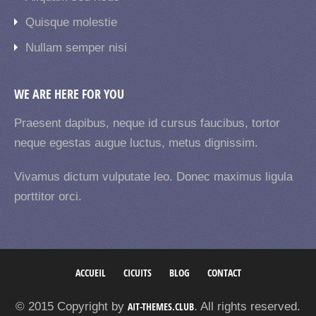
Quisque molestie
Nullam semper nisi
WE ARE HERE FOR YOU
Praesent dapibus, neque id cursus faucibus, tortor
neque egestas augue luctus, metus dignissim.
Vivamus dictum vulputate leo. Donec maximus ligula
porttitor orci.
ACCUEIL
CICUITS
BLOG
CONTACT
© 2015 Copyright by
AIT-THEMES.CLUB
. All rights reserved.