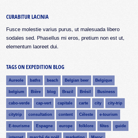
CURABITUR LACINIA
Fusce molestie varius purus, ut malesuada libero
sodales sed. Phasellus mi eros, pretium non est ut,
elementum laoreet dui.
TAGS ON EXPEDITION BLOG
Aureole
baths
beach
Belgian beer
Belgique
belgium
Bière
blog
Brazil
Brésil
Business
cabo-verde
cap-vert
capitale
carte
city
city-trip
citytrip
consultation
content
Céleste
e-tourism
E-tourisme
Espagne
europe
folklore
fêtes
guide
internet
marché de noël
marketing
Maroc