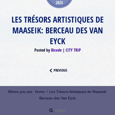
2025
LES TRÉSORS ARTISTIQUES DE
MAASEIK: BERCEAU DES VAN
EYCK
Posted by
Bicode
CITY TRIP
PREVIOUS
Where you are:
Home
/
Les Trésors Artistiques de Maaseik:
Berceau des Van Eyck