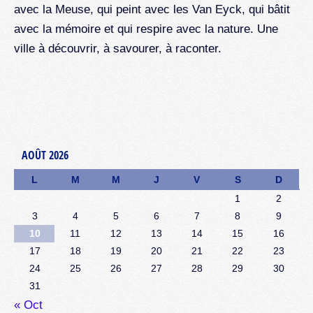
avec la Meuse, qui peint avec les Van Eyck, qui bâtit
avec la mémoire et qui respire avec la nature. Une
ville à découvrir, à savourer, à raconter.
AOÛT 2026
L
M
M
J
V
S
D
1
2
3
4
5
6
7
8
9
10
11
12
13
14
15
16
17
18
19
20
21
22
23
24
25
26
27
28
29
30
31
« Oct