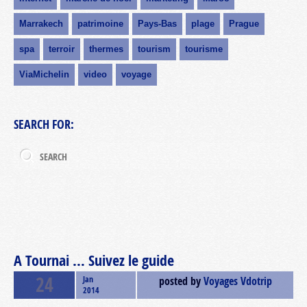
Marrakech
patrimoine
Pays-Bas
plage
Prague
spa
terroir
thermes
tourism
tourisme
ViaMichelin
video
voyage
SEARCH FOR:
A Tournai … Suivez le guide
24
Jan
posted by
Voyages Vdotrip
2014