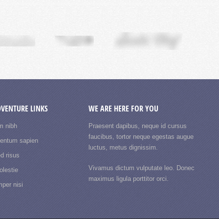
DVENTURE LINKS
WE ARE HERE FOR YOU
m nibh
Praesent dapibus, neque id cursus
faucibus, tortor neque egestas augue
mentum sapien
luctus, metus dignissim.
d risus
Vivamus dictum vulputate leo. Donec
lestie
maximus ligula porttitor orci.
per nisi