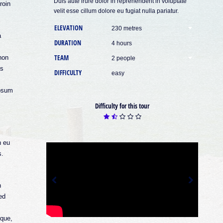
Duis aute irure dolor in reprehenderit in voluptate
roin
velit esse cillum dolore eu fugiat nulla pariatur.
ELEVATION
230 metres
a
DURATION
4 hours
TEAM
non
2 people
us
DIFFICULTY
easy
ipsum
Difficulty for this tour
h eu
s.
n
ed
eque,