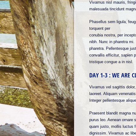
Vivamus nisl mauris, fringi
malesuada tincidunt magn
Phasellus sem ligula, feugi
torquent per
conubia nostra, per incep
nibh. Nunc in pharetra mi.
pharetra. Pellentesque justo
convallis efficitur, sapien
tristique congue a in nisl.
DAY 1-3 : WE ARE 
Vivamus vel sagittis dolo
laoreet. Aliquam venenatis 
Integer pellentesque aliq
Praesent blandit magna nu
purus leo. Aenean ornare si
quam justo, mollis luctus 
dignissim. Vivamus ac liber