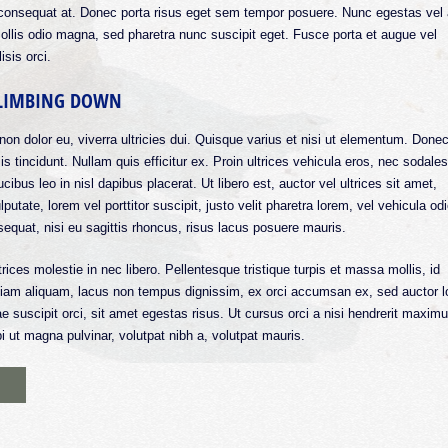
Quisque congue aliquam ex et variu
or consequat at. Donec porta risus eget sem tempor posuere. Nunc egestas vel
tempus viverra ligula consectetur auc
mollis odio magna, sed pharetra nunc suscipit eget. Fusce porta et augue vel
Pellentesque neque nulla, consequ
isis orci.
tellus non, tempor egestas dolor. M
ligula quis dui auctor placerat.
 CLIMBING DOWN
non dolor eu, viverra ultricies dui. Quisque varius et nisi ut elementum. Donec
is tincidunt. Nullam quis efficitur ex. Proin ultrices vehicula eros, nec sodales
ibus leo in nisl dapibus placerat. Ut libero est, auctor vel ultrices sit amet,
putate, lorem vel porttitor suscipit, justo velit pharetra lorem, vel vehicula od
equat, nisi eu sagittis rhoncus, risus lacus posuere mauris.
ices molestie in nec libero. Pellentesque tristique turpis et massa mollis, id
iam aliquam, lacus non tempus dignissim, ex orci accumsan ex, sed auctor 
ae suscipit orci, sit amet egestas risus. Ut cursus orci a nisi hendrerit maximu
i ut magna pulvinar, volutpat nibh a, volutpat mauris.