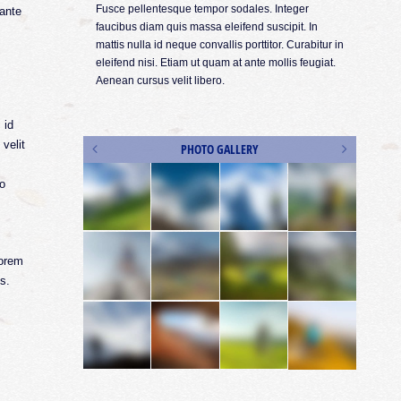
s. Vestibulum
Fusce pellentesque tempor sodales. Integer
Quisqu
 ante
tor.
faucibus diam quis massa eleifend suscipit. In
tempus
at tempus
mattis nulla id neque convallis porttitor. Curabitur in
Pellen
aecenas at
eleifend nisi. Etiam ut quam at ante mollis feugiat.
tellus
Aenean cursus velit libero.
ligula 
 id
 velit
PHOTO GALLERY
io
lorem
s.