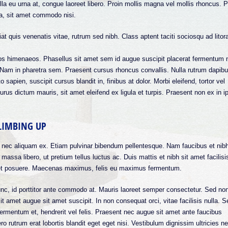
lla eu urna at, congue laoreet libero. Proin mollis magna vel mollis rhoncus. P
a, sit amet commodo nisi.
at quis venenatis vitae, rutrum sed nibh. Class aptent taciti sociosqu ad litor
tos himenaeos. Phasellus sit amet sem id augue suscipit placerat fermentum 
 Nam in pharetra sem. Praesent cursus rhoncus convallis. Nulla rutrum dapib
 sapien, suscipit cursus blandit in, finibus at dolor. Morbi eleifend, tortor vel
 purus dictum mauris, sit amet eleifend ex ligula et turpis. Praesent non ex in 
CLIMBING UP
r, nec aliquam ex. Etiam pulvinar bibendum pellentesque. Nam faucibus et nib
massa libero, ut pretium tellus luctus ac. Duis mattis et nibh sit amet facilisi
uet posuere. Maecenas maximus, felis eu maximus fermentum.
nc, id porttitor ante commodo at. Mauris laoreet semper consectetur. Sed no
t amet augue sit amet suscipit. In non consequat orci, vitae facilisis nulla. S
fermentum et, hendrerit vel felis. Praesent nec augue sit amet ante faucibus
o rutrum erat lobortis blandit eget eget nisi. Vestibulum dignissim ultricies n