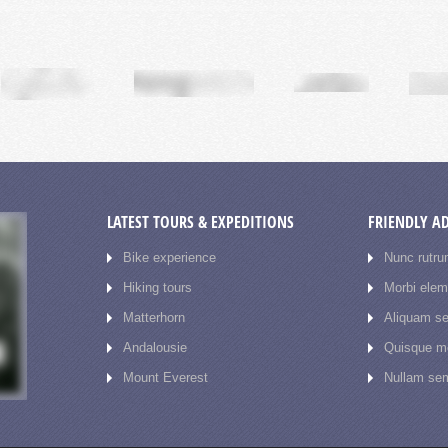
LATEST TOURS & EXPEDITIONS
FRIENDLY A
Bike experience
Nunc rutru
Hiking tours
Morbi ele
Matterhorn
Aliquam se
Andalousie
Quisque mo
Mount Everest
Nullam sem