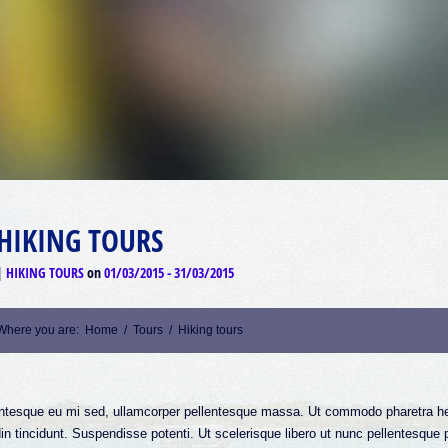
HIKING TOURS
HIKING TOURS
on
01/03/2015
-
31/03/2015
Where you are:
Home
/
Tours
/
Hiking tours
lentesque eu mi sed, ullamcorper pellentesque massa. Ut commodo pharetra he
in tincidunt. Suspendisse potenti. Ut scelerisque libero ut nunc pellentesque 