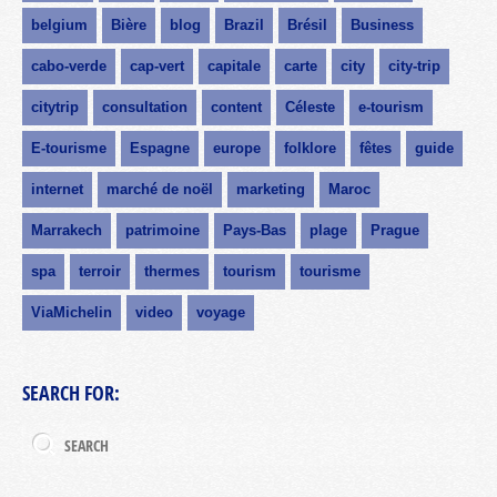
belgium
Bière
blog
Brazil
Brésil
Business
cabo-verde
cap-vert
capitale
carte
city
city-trip
citytrip
consultation
content
Céleste
e-tourism
E-tourisme
Espagne
europe
folklore
fêtes
guide
internet
marché de noël
marketing
Maroc
Marrakech
patrimoine
Pays-Bas
plage
Prague
spa
terroir
thermes
tourism
tourisme
ViaMichelin
video
voyage
SEARCH FOR: