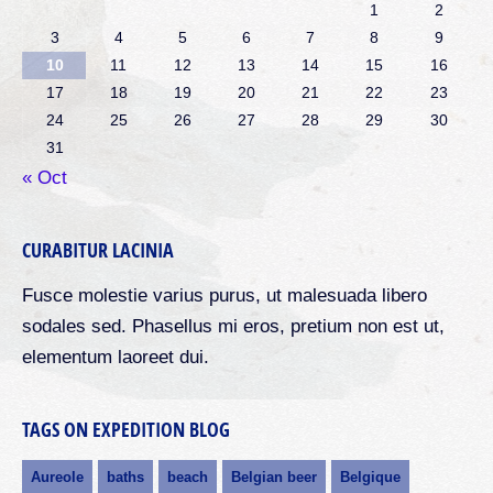
1
2
3
4
5
6
7
8
9
10
11
12
13
14
15
16
17
18
19
20
21
22
23
24
25
26
27
28
29
30
31
« Oct
CURABITUR LACINIA
Fusce molestie varius purus, ut malesuada libero
sodales sed. Phasellus mi eros, pretium non est ut,
elementum laoreet dui.
TAGS ON EXPEDITION BLOG
Aureole
baths
beach
Belgian beer
Belgique