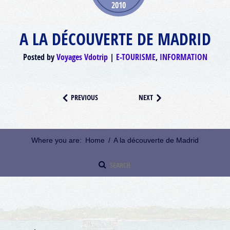
2010
A LA DÉCOUVERTE DE MADRID
Posted by
Voyages Vdotrip
E-TOURISME
,
INFORMATION
PREVIOUS
NEXT
Where you are:
Home
/
A la découverte de Madrid