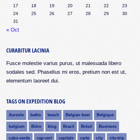
17
18
19
20
21
22
23
24
25
26
27
28
29
30
31
« Oct
CURABITUR LACINIA
Fusce molestie varius purus, ut malesuada libero
sodales sed. Phasellus mi eros, pretium non est ut,
elementum laoreet dui.
TAGS ON EXPEDITION BLOG
Aureole
baths
beach
Belgian beer
Belgique
belgium
Bière
blog
Brazil
Brésil
Business
cabo-verde
cap-vert
capitale
carte
city
city-trip