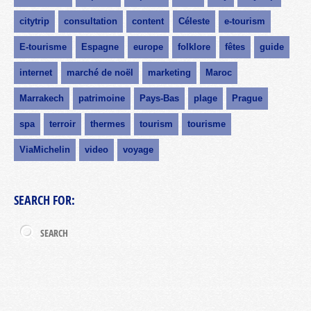
citytrip
consultation
content
Céleste
e-tourism
E-tourisme
Espagne
europe
folklore
fêtes
guide
internet
marché de noël
marketing
Maroc
Marrakech
patrimoine
Pays-Bas
plage
Prague
spa
terroir
thermes
tourism
tourisme
ViaMichelin
video
voyage
SEARCH FOR: