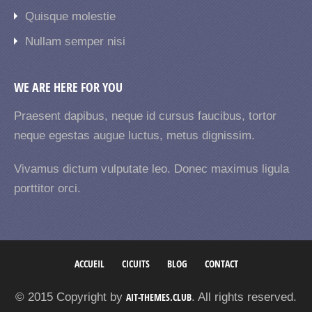
Quisque molestie
Nullam semper nisi
WE ARE HERE FOR YOU
Praesent dapibus, neque id cursus faucibus, tortor
neque egestas augue luctus, metus dignissim.
Vivamus dictum vulputate leo. Donec maximus ligula
porttitor orci.
ACCUEIL
CICUITS
BLOG
CONTACT
© 2015 Copyright by
AIT-THEMES.CLUB
. All rights reserved.