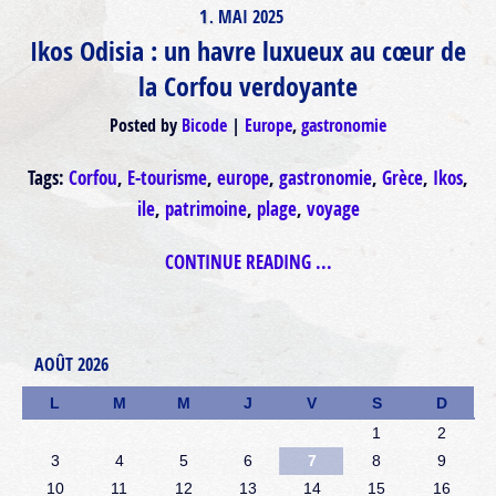
1
MAI
2025
.
Ikos Odisia : un havre luxueux au cœur de
la Corfou verdoyante
Posted by
Bicode
Europe
,
gastronomie
Tags:
Corfou
,
E-tourisme
,
europe
,
gastronomie
,
Grèce
,
Ikos
,
ile
,
patrimoine
,
plage
,
voyage
CONTINUE READING ...
AOÛT 2026
L
M
M
J
V
S
D
1
2
3
4
5
6
7
8
9
10
11
12
13
14
15
16