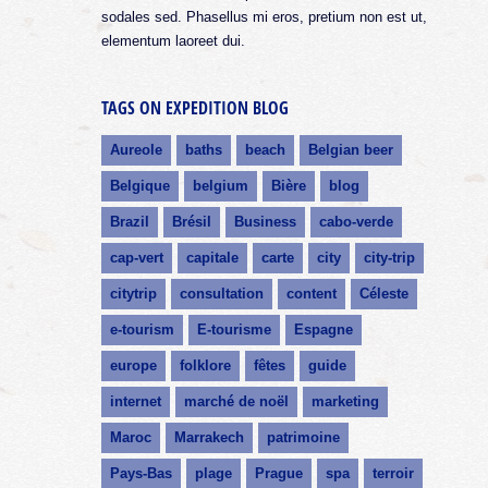
sodales sed. Phasellus mi eros, pretium non est ut,
elementum laoreet dui.
TAGS ON EXPEDITION BLOG
Aureole
baths
beach
Belgian beer
Belgique
belgium
Bière
blog
Brazil
Brésil
Business
cabo-verde
cap-vert
capitale
carte
city
city-trip
citytrip
consultation
content
Céleste
e-tourism
E-tourisme
Espagne
europe
folklore
fêtes
guide
internet
marché de noël
marketing
Maroc
Marrakech
patrimoine
Pays-Bas
plage
Prague
spa
terroir