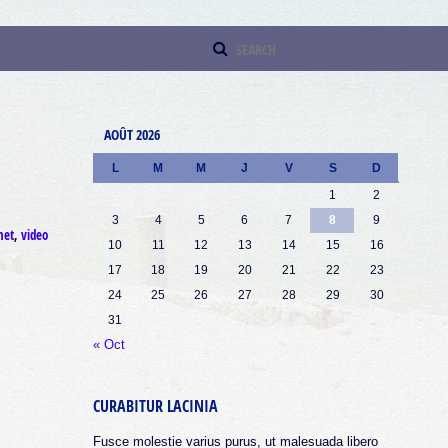
AOÛT 2026
L
M
M
J
V
S
D
1
2
3
4
5
6
7
8
9
net
,
video
10
11
12
13
14
15
16
17
18
19
20
21
22
23
24
25
26
27
28
29
30
31
« Oct
CURABITUR LACINIA
Fusce molestie varius purus, ut malesuada libero