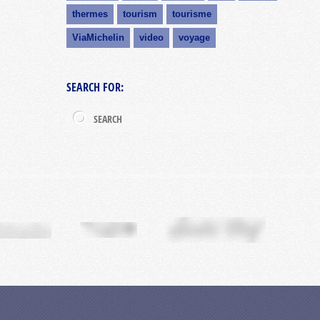
thermes
tourism
tourisme
ViaMichelin
video
voyage
SEARCH FOR: