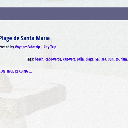
Plage de Santa Maria
Posted by
Voyages Vdotrip
City Trip
Tags:
beach
,
cabo-verde
,
cap-vert
,
palia
,
plage
,
Sal
,
sea
,
sun
,
tourism
CONTINUE READING ...