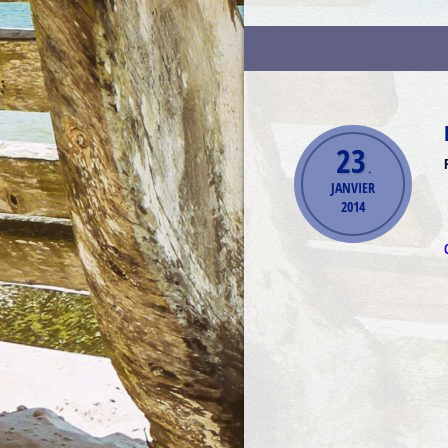
23
.
JANVIER
2014