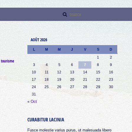
AOÛT 2026
L
M
M
J
V
S
D
1
2
,
tourisme
3
4
5
6
7
8
9
10
11
12
13
14
15
16
17
18
19
20
21
22
23
24
25
26
27
28
29
30
31
« Oct
CURABITUR LACINIA
Fusce molestie varius purus, ut malesuada libero