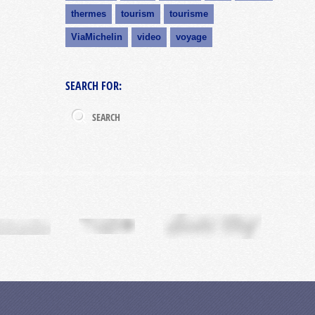
thermes
tourism
tourisme
ViaMichelin
video
voyage
SEARCH FOR: