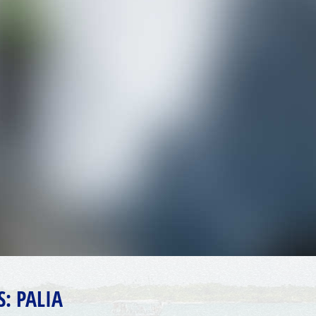
S:
PALIA