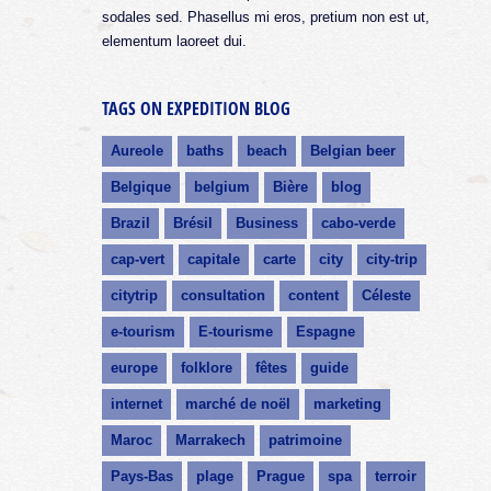
sodales sed. Phasellus mi eros, pretium non est ut,
elementum laoreet dui.
TAGS ON EXPEDITION BLOG
Aureole
baths
beach
Belgian beer
Belgique
belgium
Bière
blog
Brazil
Brésil
Business
cabo-verde
cap-vert
capitale
carte
city
city-trip
citytrip
consultation
content
Céleste
e-tourism
E-tourisme
Espagne
europe
folklore
fêtes
guide
internet
marché de noël
marketing
Maroc
Marrakech
patrimoine
Pays-Bas
plage
Prague
spa
terroir