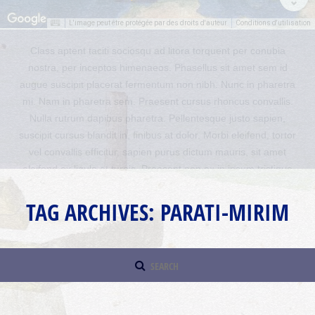
L'image peut être protégée par des droits d'auteur
Conditions d'utilisation
Sed quis posuere nisi. Mauris ut ligula vitae ex imperdiet laoreet.
Maecenas nec mollis quam. Mauris vel aliquam lorem, sed
congue diam. Cras rutrum fermentum sollicitudin. Sed euismod,
sem sit amet ultrices lacinia, enim felis pellentesque mauris, a
hendrerit lorem ligula sed elit. Maecenas eu ornare tellus. Morbi
vitae erat tellus. Phasellus vitae ipsum vitae risus feugiat
dignissim et vitae nibh. Nullam placerat, enim a interdum
fringilla, nibh felis sodales sapien, at consequat ipsum eros et
massa.
TAG ARCHIVES:
PARATI-MIRIM
READ MORE