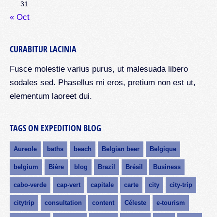
31
« Oct
CURABITUR LACINIA
Fusce molestie varius purus, ut malesuada libero
sodales sed. Phasellus mi eros, pretium non est ut,
elementum laoreet dui.
TAGS ON EXPEDITION BLOG
Aureole
baths
beach
Belgian beer
Belgique
belgium
Bière
blog
Brazil
Brésil
Business
cabo-verde
cap-vert
capitale
carte
city
city-trip
citytrip
consultation
content
Céleste
e-tourism