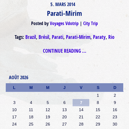
5
MARS
2014
.
Parati-Mirim
Posted by
Voyages Vdotrip
City Trip
Tags:
Brazil
,
Brésil
,
Parati
,
Parati-Mirim
,
Paraty
,
Rio
CONTINUE READING ...
AOÛT 2026
L
M
M
J
V
S
D
1
2
3
4
5
6
7
8
9
10
11
12
13
14
15
16
17
18
19
20
21
22
23
24
25
26
27
28
29
30