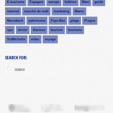
E-tourisme
Espagne
europe
folklore
fêtes
guide
internet
marché de noël
marketing
Maroc
Marrakech
patrimoine
Pays-Bas
plage
Prague
spa
terroir
thermes
tourism
tourisme
ViaMichelin
video
voyage
SEARCH FOR: