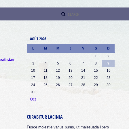
AOÛT 2026
L
M
M
J
V
S
D
1
2
azakhstan
3
4
5
6
7
8
9
10
11
12
13
14
15
16
17
18
19
20
21
22
23
24
25
26
27
28
29
30
31
« Oct
CURABITUR LACINIA
Fusce molestie varius purus, ut malesuada libero