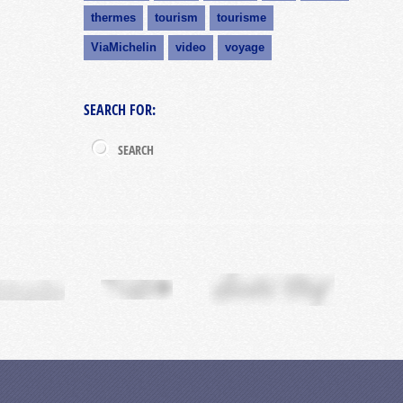
thermes
tourism
tourisme
ViaMichelin
video
voyage
SEARCH FOR: