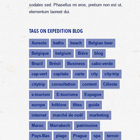
sodales sed. Phasellus mi eros, pretium non est ut,
elementum laoreet dui.
TAGS ON EXPEDITION BLOG
Aureole
baths
beach
Belgian beer
Belgique
belgium
Bière
blog
Brazil
Brésil
Business
cabo-verde
cap-vert
capitale
carte
city
city-trip
citytrip
consultation
content
Céleste
e-tourism
E-tourisme
Espagne
europe
folklore
fêtes
guide
internet
marché de noël
marketing
Maroc
Marrakech
patrimoine
Pays-Bas
plage
Prague
spa
terroir