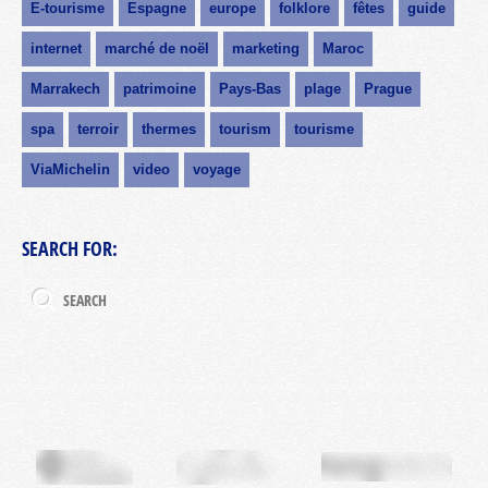
E-tourisme
Espagne
europe
folklore
fêtes
guide
internet
marché de noël
marketing
Maroc
Marrakech
patrimoine
Pays-Bas
plage
Prague
spa
terroir
thermes
tourism
tourisme
ViaMichelin
video
voyage
SEARCH FOR: