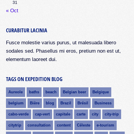
31
« Oct
CURABITUR LACINIA
Fusce molestie varius purus, ut malesuada libero
sodales sed. Phasellus mi eros, pretium non est ut,
elementum laoreet dui.
TAGS ON EXPEDITION BLOG
Aureole
baths
beach
Belgian beer
Belgique
belgium
Bière
blog
Brazil
Brésil
Business
cabo-verde
cap-vert
capitale
carte
city
city-trip
citytrip
consultation
content
Céleste
e-tourism