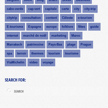
cabo-verde
cap-vert
capitale
carte
city
city-trip
citytrip
consultation
content
Céleste
e-tourism
E-tourisme
Espagne
europe
folklore
fêtes
guide
internet
marché de noël
marketing
Maroc
Marrakech
patrimoine
Pays-Bas
plage
Prague
spa
terroir
thermes
tourism
tourisme
ViaMichelin
video
voyage
SEARCH FOR: