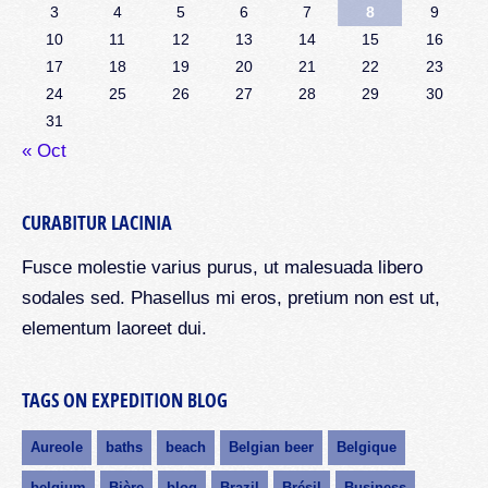
3
4
5
6
7
8
9
10
11
12
13
14
15
16
17
18
19
20
21
22
23
24
25
26
27
28
29
30
31
« Oct
CURABITUR LACINIA
Fusce molestie varius purus, ut malesuada libero
sodales sed. Phasellus mi eros, pretium non est ut,
elementum laoreet dui.
TAGS ON EXPEDITION BLOG
Aureole
baths
beach
Belgian beer
Belgique
belgium
Bière
blog
Brazil
Brésil
Business