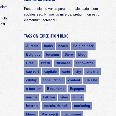
dolore
Fusce molestie varius purus, ut malesuada libero
sodales sed. Phasellus mi eros, pretium non est ut,
 nulla
elementum laoreet dui.
 est
TAGS ON EXPEDITION BLOG
Aureole
baths
beach
Belgian beer
Belgique
belgium
Bière
blog
Brazil
Brésil
Business
cabo-verde
cap-vert
capitale
carte
city
city-trip
citytrip
consultation
content
Céleste
e-tourism
E-tourisme
Espagne
europe
folklore
fêtes
guide
internet
marché de noël
marketing
Maroc
Marrakech
patrimoine