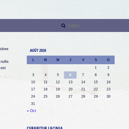
dolore
AOÛT 2026
L
M
M
J
V
S
D
 nulla
 est
1
2
3
4
5
6
7
8
9
10
11
12
13
14
15
16
17
18
19
20
21
22
23
24
25
26
27
28
29
30
31
« Oct
CURABITUR LACINIA