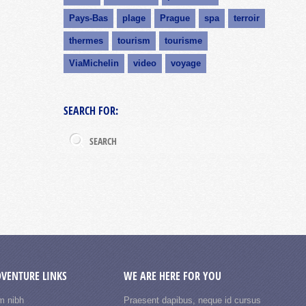
Pays-Bas
plage
Prague
spa
terroir
thermes
tourism
tourisme
ViaMichelin
video
voyage
SEARCH FOR:
DVENTURE LINKS
WE ARE HERE FOR YOU
m nibh
Praesent dapibus, neque id cursus