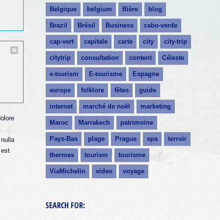
Belgique
belgium
Bière
blog
Brazil
Brésil
Business
cabo-verde
cap-vert
capitale
carte
city
city-trip
citytrip
consultation
content
Céleste
e-tourism
E-tourisme
Espagne
europe
folklore
fêtes
guide
internet
marché de noël
marketing
dolore
Maroc
Marrakech
patrimoine
Pays-Bas
plage
Prague
spa
terroir
 nulla
 est
thermes
tourism
tourisme
ViaMichelin
video
voyage
SEARCH FOR: