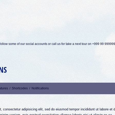
ollow some of our social accounts or call us for take a next tour on +999 99 99999
NS
atures
/
Shortcodes
/
Notifications
, consectetur adipisicing elit, sed do eiusmod tempor incididunt ut labore et 
inim veniam, quis nostrud exercitation ullamco laboris nisi ut aliquip ex ea