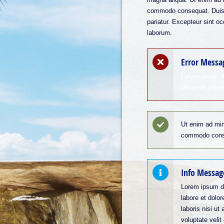
commodo consequat. Duis aut
pariatur. Excepteur sint oc
laborum.
Error Messa
Lorem ipsum do
labore et dolo
Ut enim ad min
commodo cons
Info Messag
Lorem ipsum do
labore et dolo
laboris nisi ut
voluptate velit