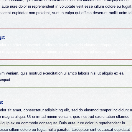
e irure dolor in reprehenderit in voluptate velit esse cillum dolore eu fugiat
caecat cupidatat non proident, sunt in culpa qui officia deserunt mollit anim id
ge:
lor sit amet, consectetur adipisicing elit, sed do eiusmod tempor incididunt u
re magna aliqua. Ut enim ad minim veniam, quis nostrud exercitation
im veniam, quis nostrud exercitation ullamco laboris nisi ut aliquip ex ea
equat.
e:
lor sit amet, consectetur adipisicing elit, sed do eiusmod tempor incididunt u
re magna aliqua. Ut enim ad minim veniam, quis nostrud exercitation ullamco
 aliquip ex ea commodo consequat. Duis aute irure dolor in reprehenderit in
 esse cillum dolore eu fugiat nulla pariatur. Excepteur sint occaecat cupidatat