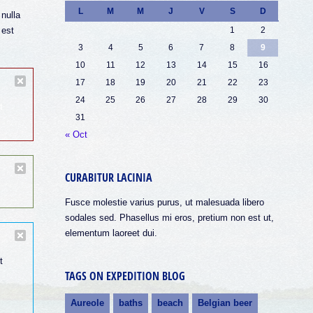
L
M
M
J
V
S
D
 nulla
 est
1
2
3
4
5
6
7
8
9
10
11
12
13
14
15
16
17
18
19
20
21
22
23
24
25
26
27
28
29
30
t
31
« Oct
CURABITUR LACINIA
Fusce molestie varius purus, ut malesuada libero
sodales sed. Phasellus mi eros, pretium non est ut,
elementum laoreet dui.
t
TAGS ON EXPEDITION BLOG
Aureole
baths
beach
Belgian beer