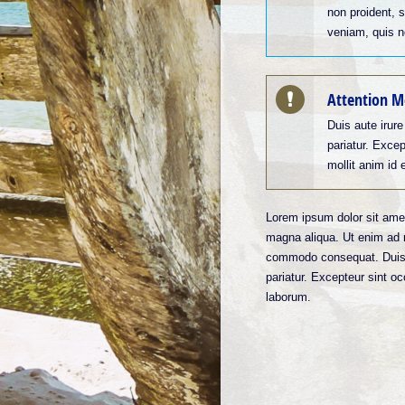
non proident, s
veniam, quis no
Attention M
Duis aute irure
pariatur. Excep
mollit anim id 
Lorem ipsum dolor sit amet
magna aliqua. Ut enim ad m
commodo consequat. Duis aut
pariatur. Excepteur sint oc
laborum.