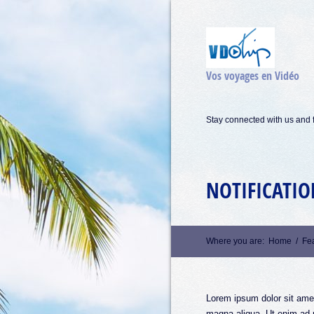
Vos voyages en Vidéo
Stay connected with us and f
NOTIFICATIO
Where you are:
Home
/
Fe
Lorem ipsum dolor sit amet
magna aliqua. Ut enim ad m