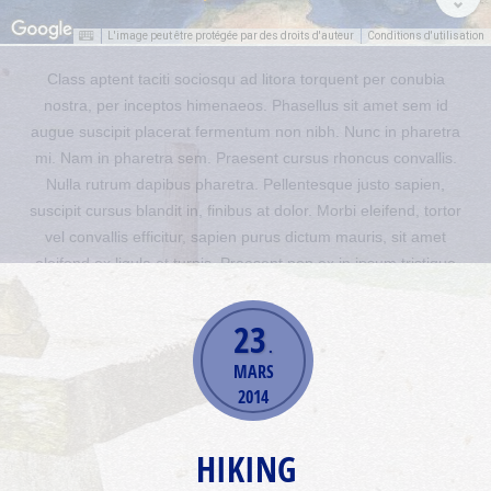
L'image peut être protégée par des droits d'auteur
Conditions d'utilisation
Sed quis posuere nisi. Mauris ut ligula vitae ex imperdiet laoreet.
Maecenas nec mollis quam. Mauris vel aliquam lorem, sed
congue diam. Cras rutrum fermentum sollicitudin. Sed euismod,
sem sit amet ultrices lacinia, enim felis pellentesque mauris, a
hendrerit lorem ligula sed elit. Maecenas eu ornare tellus. Morbi
vitae erat tellus. Phasellus vitae ipsum vitae risus feugiat
dignissim et vitae nibh. Nullam placerat, enim a interdum
fringilla, nibh felis sodales sapien, at consequat ipsum eros et
massa.
23
READ MORE
.
MARS
2014
HIKING