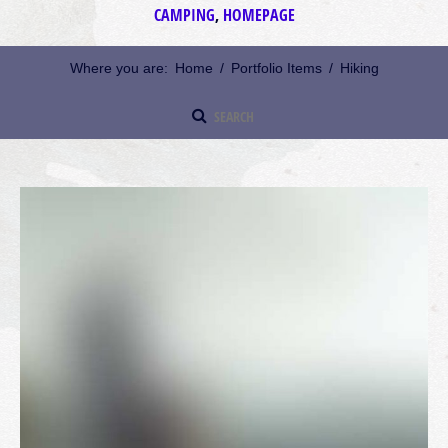
CAMPING
,
HOMEPAGE
Where you are:
Home
/
Portfolio Items
/
Hiking