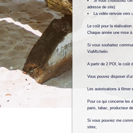
• Si vous choisissez cett
adresse de site).
• La vidéo renvoie vers un
Le coût pour la réalisatio
Chaque année une mise à j
Si vous souhaitez communiq
ViaMIchelin.
A partir de 2 POI, le coût
Vous pouvez disposer d’un
Les autorisations à filmer
Pour ce qui concerne les d
paris, tabac, producteur 
Si vous pouviez me communi
sites;