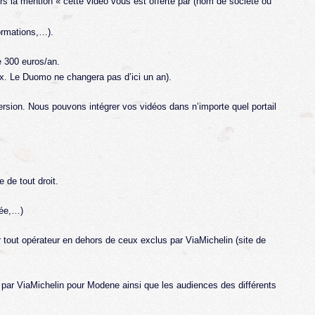
 la mention « cette vidéo vous est offerte par (nom de société ou
formations,…).
e 300 euros/an.
x. Le Duomo ne changera pas d’ici un an).
rsion. Nous pouvons intégrer vos vidéos dans n’importe quel portail
de tout droit.
sée,…)
r tout opérateur en dehors de ceux exclus par ViaMichelin (site de
s par ViaMichelin pour Modene ainsi que les audiences des différents