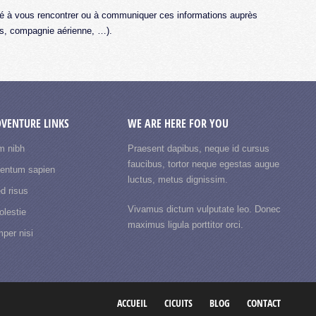
osé à vous rencontrer ou à communiquer ces informations auprès
ures, compagnie aérienne, …).
DVENTURE LINKS
WE ARE HERE FOR YOU
m nibh
Praesent dapibus, neque id cursus
faucibus, tortor neque egestas augue
mentum sapien
luctus, metus dignissim.
d risus
Vivamus dictum vulputate leo. Donec
lestie
maximus ligula porttitor orci.
per nisi
ACCUEIL
CICUITS
BLOG
CONTACT