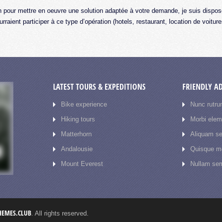
ion pour mettre en oeuvre une solution adaptée à votre demande, je suis disp
urraient participer à ce type d’opération (hotels, restaurant, location de voit
LATEST TOURS & EXPEDITIONS
FRIENDLY A
Bike experience
Nunc rutru
Hiking tours
Morbi ele
Matterhorn
Aliquam se
Andalousie
Quisque mo
Mount Everest
Nullam sem
THEMES.CLUB
. All rights reserved.