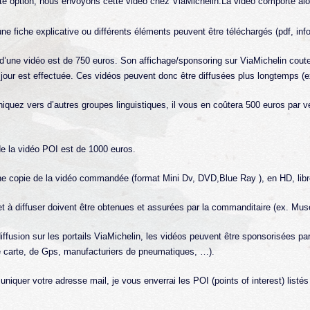
e option, nous envoyons cette vidéo chez ViaMichelin.La vidéo comporte alors
e fiche explicative ou différents éléments peuvent être téléchargés (pdf, in
n d’une vidéo est de 750 euros. Son affichage/sponsoring sur ViaMichelin cout
our est effectuée. Ces vidéos peuvent donc être diffusées plus longtemps (e
uez vers d’autres groupes linguistiques, il vous en coûtera 500 euros par ve
 de la vidéo POI est de 1000 euros.
e copie de la vidéo commandée (format Mini Dv, DVD,Blue Ray ), en HD, libre 
 et à diffuser doivent être obtenues et assurées par la commanditaire (ex. Mu
iffusion sur les portails ViaMichelin, les vidéos peuvent être sponsorisées pa
de carte, de Gps, manufacturiers de pneumatiques, …).
quer votre adresse mail, je vous enverrai les POI (points of interest) listé