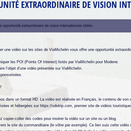
NITÉ EXTRAORDINAIRE DE VISION INT
 opportunité extraordinaire de vision internationale ciblée.
er une vidéo sur les sites de ViaMichelin vous offre une opportunité extraordin
uer les POI (Points Of Interest) listés par ViaMichelin pour Modene.
ire l’objet d’une vidéo présentée sur ViaMichelin.
sponsorisées.
?
os dans un format HD. La vidéo est réalisée en Français, le contenu de son 
es et hébergées sur https://vdotrip.com, premier site de vidéos touristiques
copier-coller des codes pour insérer la vidéo sur un site ou un blog.
ers le site du commanditaire (le vôtre par exemple). Ce lien suis cette vidéo s