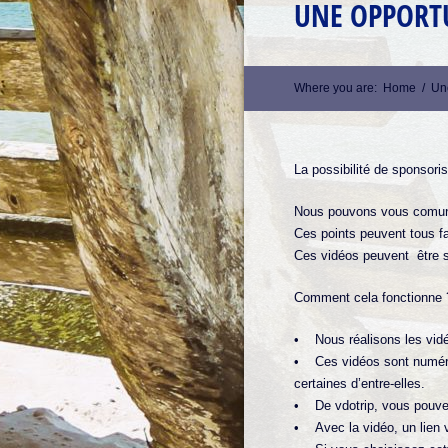
UNE OPPORTU
Where you are:
Home
/
Une
La possibilité de sponsoris
Nous pouvons vous comuniq
Ces points peuvent tous fa
Ces vidéos peuvent être 
Comment cela fonctionne 
• Nous réalisons les vidé
• Ces vidéos sont numérisé
certaines d’entre-elles.
• De vdotrip, vous pouvez 
• Avec la vidéo, un lien v